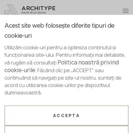
+40 75 247 87 84
Deveniți partener
Acest site web folosește diferite tipuri de
Deveniți partener
Vă mulțumim
cookie-uri
Romanian
Reveniți la catalog
managerii noștri vă vor contacta în
Lăsați detaliile dvs. sau sunați-ne
Utilizăm cookie-uri pentru a optimiza conținutul și
English
curând
8555 Schloss Grau
funcționarea site-ului. Pentru informații mai detaliate,
+40 75 247 87 84
Romanian
Politica noastră privind
vă rugăm să consultați
Puricelli
cookie-urile
. Făcând clic pe „ACCEPT” sau
Profilul dvs. de afaceri
continuând să navigați pe site-ul nostru, sunteți de
acord cu utilizarea cookie-urilor pe dispozitivul
Producător
Designer
dumneavoastră.
Nume *
ACCEPTA
Telefon *