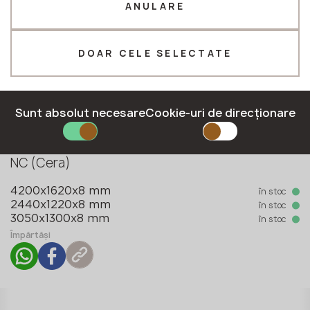
ANULARE
E-mail*
DOAR CELE SELECTATE
Sunt absolut necesare
Cookie-uri de direcționare
Colecţie
TRIMITEȚI O CERERE
Indoor&Outdoor
Politica de confidențialitate
Tip de suprafață
NC (Cera)
în stoc
4200x1620x8 mm
în stoc
2440x1220x8 mm
în stoc
3050x1300x8 mm
Împărtăși