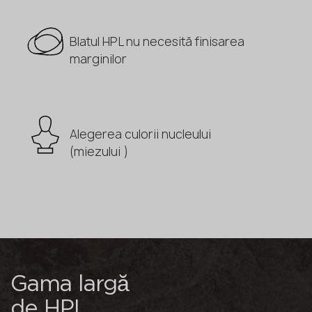
Blatul HPL nu necesită finisarea
marginilor
Alegerea culorii nucleului
(miezului )
Gama largă
de HPL