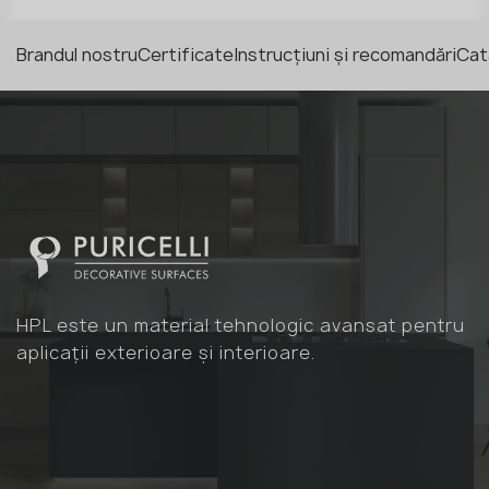
Brandul nostru
Certificate
Instrucțiuni și recomandări
Cat
HPL este un material tehnologic avansat pentru
aplicații exterioare și interioare.