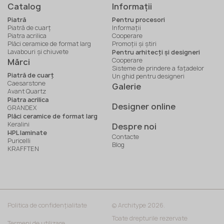
Catalog
Informaţii
Piatră
Pentru procesori
Piatră de cuarț
Informaţii
Piatra acrilica
Cooperare
Plăci ceramice de format larg
Promoții și știri
Lavabouri și chiuvete
Pentru arhitecți și designeri
Cooperare
Mărci
Sisteme de prindere a fațadelor
Piatră de cuarț
Un ghid pentru designeri
Caesarstone
Galerie
Avant Quartz
Piatra acrilica
Designer online
GRANDEX
Plăci ceramice de format larg
Keralini
Despre noi
HPL laminate
Contacte
Puricelli
Blog
KRAFFTEN
Politica de confidențialitate
© Architype 2026.
Toate drepturile rezervate
Termeni de utilizare