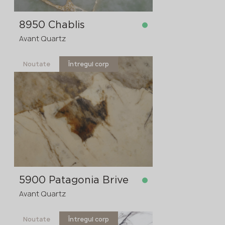
8950 Chablis
Avant Quartz
Noutate
Întregul corp
în stoc
3200x1600x20 mm
3200x1600x30
comanda în avans
>
20
mm
5900 Patagonia Brive
Avant Quartz
Noutate
Întregul corp