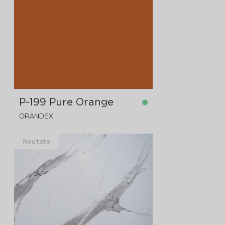
în stoc
4300x1830x12 mm
P-199 Pure Orange
GRANDEX
Noutate
în stoc
3680x760x12 mm