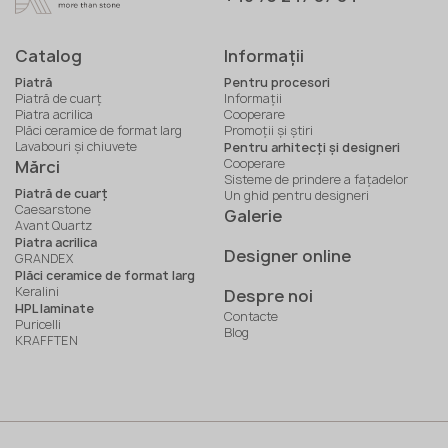
Catalog
Informaţii
Piatră
Pentru procesori
Piatră de cuarț
Informaţii
Piatra acrilica
Cooperare
Plăci ceramice de format larg
Promoții și știri
Lavabouri și chiuvete
Pentru arhitecți și designeri
Cooperare
Mărci
Sisteme de prindere a fațadelor
Piatră de cuarț
Un ghid pentru designeri
Caesarstone
Galerie
Avant Quartz
Piatra acrilica
Designer online
GRANDEX
Plăci ceramice de format larg
Keralini
Despre noi
HPL laminate
Contacte
Puricelli
Blog
KRAFFTEN