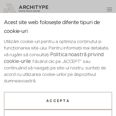
+40 75 247 87 84
Deveniți partener
Acest site web folosește diferite tipuri de
Deveniți partener
Vă mulțumim
O paletă de toate
cookie-uri
Romanian
decorurile din piatră
managerii noștri vă vor contacta în
Lăsați detaliile dvs. sau sunați-ne
Utilizăm cookie-uri pentru a optimiza conținutul și
English
curând
funcționarea site-ului. Pentru informații mai detaliate,
+40 75 247 87 84
Romanian
Politica noastră privind
vă rugăm să consultați
cookie-urile
. Făcând clic pe „ACCEPT” sau
Profilul dvs. de afaceri
Filtrele selectate
continuând să navigați pe site-ul nostru, sunteți de
acord cu utilizarea cookie-urilor pe dispozitivul
Producător
Designer
Selectat 359 diverse decoruri potrivite căutării dvs.
dumneavoastră.
Nume *
ACCEPTA
Telefon *