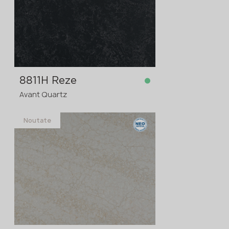
comanda în avans
>
20
mm
8811H Reze
Avant Quartz
Noutate
în stoc
3200x1600x20 mm