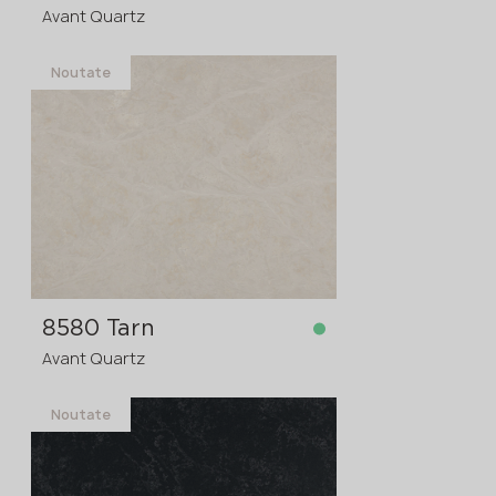
Avant Quartz
Noutate
în stoc
3200x1600x20 mm
3200x1600x30
comanda în avans
>
20
mm
8580 Tarn
Avant Quartz
Noutate
în stoc
3200x1600x20 mm
3200x1600x30