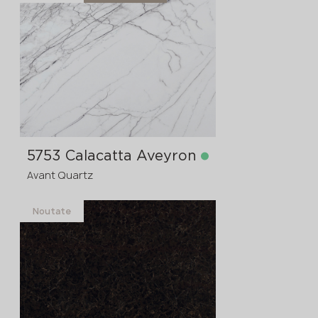
în stoc
3200x1600x20 mm
3200x1600x30
comanda în avans
>
20
mm
5753 Calacatta Aveyron
Avant Quartz
Noutate
în stoc
3200x1600x20 mm
3200x1600x30
comanda în avans
>
20
mm