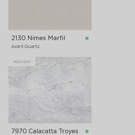
mm
2130 Nimes Marfil
Avant Quartz
Noutate
în stoc
3200x1600x20 mm
7970 Calacatta Troyes