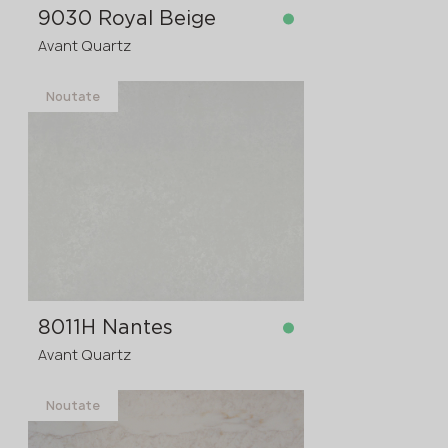
9030 Royal Beige
Avant Quartz
Noutate
în stoc
3200x1600x20 mm
3200x1600x30
comanda în avans
>
20
mm
8011H Nantes
Avant Quartz
Noutate
în stoc
3600x1200x20 mm