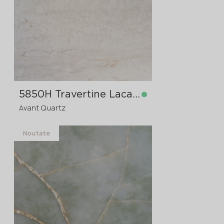
3600x1200x30
comanda în avans
>
20
mm
5850H Travertine Lacaze
Avant Quartz
Noutate
în stoc
3200x1600x20 mm
3200x1600x30
comanda în
avans
mm