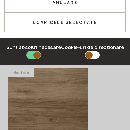
ANULARE
E-mail*
DOAR CELE SELECTATE
Sunt absolut necesare
Cookie-uri de direcționare
Absolute Black 2 cm
TRIMITEȚI O CERERE
Scalla Naturale
Politica de confidențialitate
Noutate
3060x1880x20
comanda în
avans
mm