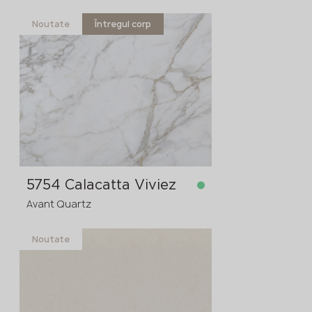
Noutate
Întregul corp
în stoc
3200x1600x20 mm
3200x1600x30
comanda în avans
>
20
mm
5754 Calacatta Viviez
Avant Quartz
Noutate
în stoc
3200x1600x20 mm
3200x1600x30
comanda în avans
>
20