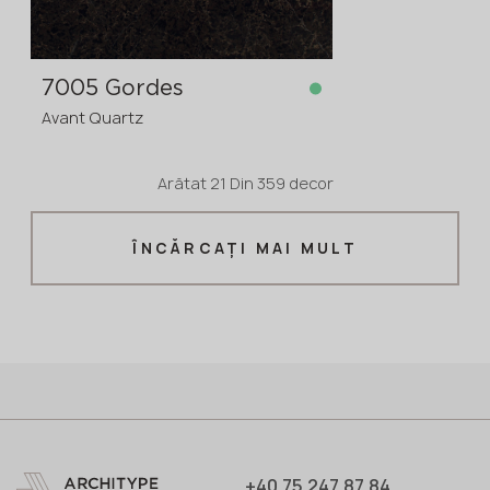
7005 Gordes
Avant Quartz
Arătat
21
Din
359 decor
în stoc
3200x1600x20 mm
ÎNCĂRCAȚI MAI MULT
3200x1600x30
comanda în avans
>
20
mm
+40 75 247 87 84