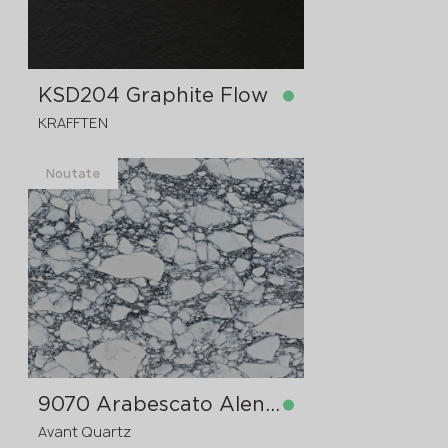
KSD204 Graphite Flow
KRAFFTEN
Noutate
în stoc
4300x1830x12 mm
9070 Arabescato Alencon
Avant Quartz